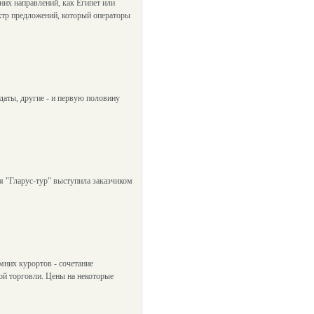
их направлений, как Египет или
ектр предложений, который операторы
даты, другие - и первую половину
 "Гларус-тур" выступила заказчиком
мних курортов - сочетание
ной торговли. Цены на некоторые