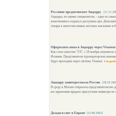
Россияне предпочитают Андорру
[11.11.20
Андорра, по оценке специалистов, - одно из сам
качественного отдыха и доступных цен. Дополнит
товары в многочисленных местных магазинах и б
Оформлять визы в Андорру через Visatour
Как стало известно "ГЛ", с 18 ноября изменятс
Испании. Представители туроператорских компани
будут проходить через систему Visatour.
подроб
Андорру заинтересовала Россия
[18.10.200
В среду в Москве открылось представительство 
вес церемонии придало присутствие министра по 
Дожди и снег в Европе
[13.08.2002]