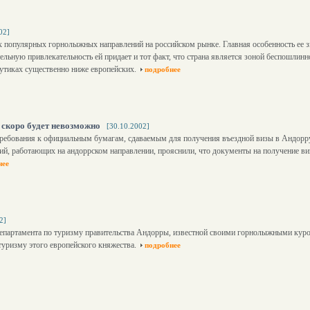
02]
ых популярных горнолыжных направлений на российском рынке. Главная особенность ее з
ельную привлекательность ей придает и тот факт, что страна является зоной беспошлин
утиках существенно ниже европейских.
подробнее
 скоро будет невозможно
[30.10.2002]
я требования к официальным бумагам, сдаваемым для получения въездной визы в Андорр
й, работающих на андоррском направлении, прояснили, что документы на получение ви
нее
2]
департамента по туризму правительства Андорры, известной своими горнолыжными куро
туризму этого европейского княжества.
подробнее