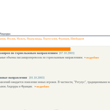
Андорра
ания
,
Италия
,
Мальта
,
Нидерланды
,
Португалия
,
Франция
,
Швейцария
ажиров по горнолыжным направлениям
[07.10.2003]
ьные объемы пассажироперевозок по горнолыжным направлениям.
подробнее
ыжные направления
[01.10.2003]
авлений ожидается появление новых игроков. В частности, "Регулус", традиционными 
 рынок Андорры и Франции.
подробнее