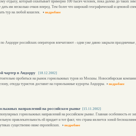
у отдыху, который охватывает примерно 100 тысяч человек, пока далеко до таких зимн
же дать им несколько очков вперед. Тем более что широкий географический и ценовой сп
ать тур на любой кошелек.
подробнее
по Андорре российских операторов впечатляют - одни уже давно закрыли праздничные 
ой чартер в Андорру
[18.12.2002]
тоятельно пробиться на рынок горнолыжных туров из Москвы. Новосибирская компания
селону, откуда туристов доставят на горнолыжные курорты Андорры.
подробнее
нолыжных направлений на российском рынке
[15.11.2002]
 популярных горнолыжных направлений на российском рынке. Главная особенность ее зи
ельную привлекательность ей придает и тот факт, что страна является зоной беспошлин
утиках существенно ниже европейских.
подробнее