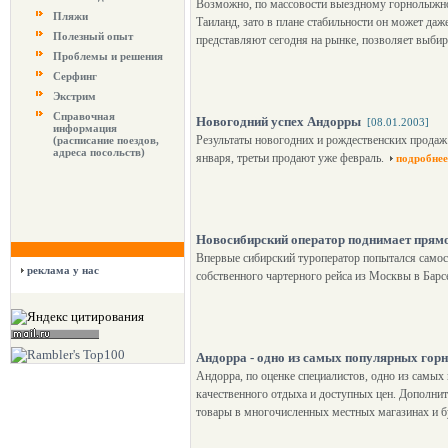
Возможно, по массовости выездному горнолыжном
Пляжи
Таиланд, зато в плане стабильности он может да
Полезный опыт
представляют сегодня на рынке, позволяет выбир
Проблемы и решения
Серфинг
Экстрим
Справочная
Новогодний успех Андорры
[08.01.2003]
информация
Результаты новогодних и рождественских продаж 
(расписание поездов,
адреса посольств)
января, третьи продают уже февраль.
подробнее
Новосибирский оператор поднимает прям
Впервые сибирский туроператор попытался самос
реклама у нас
собственного чартерного рейса из Москвы в Бар
Андорра - одно из самых популярных гор
Андорра, по оценке специалистов, одно из самых
качественного отдыха и доступных цен. Дополнит
товары в многочисленных местных магазинах и б