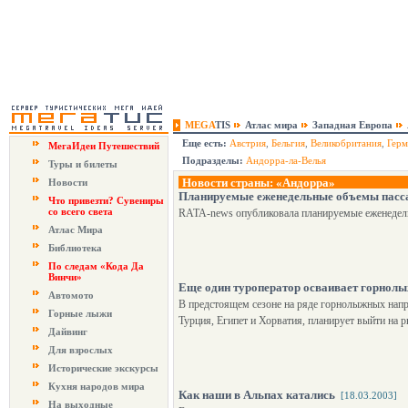
MEGA
TIS
Атлас мира
Западная Европа
Еще есть:
Австрия
,
Бельгия
,
Великобритания
,
Герм
МегаИдеи Путешествий
Подразделы:
Андорра-ла-Велья
Туры и билеты
Новости страны: «Андорра»
Новости
Планируемые еженедельные объемы пасс
Что привезти? Сувениры
со всего света
RATA-news опубликовала планируемые еженедел
Атлас Мира
Библиотека
По следам «Кода Да
Винчи»
Еще один туроператор осваивает горнол
Автомото
В предстоящем сезоне на ряде горнолыжных напр
Горные лыжи
Турция, Египет и Хорватия, планирует выйти на
Дайвинг
Для взрослых
Исторические экскурсы
Кухня народов мира
Как наши в Альпах катались
[18.03.2003]
На выходные